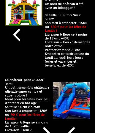
rose
:
(n°35)
Un look de château d'été
avec un toboggan !
Sa taille : 5.50m x 5m x
3.60m
Son tarif à emporter : 150€
ou
120 € pour les fêtes de
famille !
Livraison & Reprise à moins
de 15km : +40€
Livraison + loin ? : demandez
notre offre
Protection pluie ? : oui
Emportez cette structure du
lundi au jeudi hors jours
fériés et vacances et
bénéficiez de -20%
Le château petit OCÉAN
:
(n°3)
Un petit ensemble château +
glissade super sympa et
super coloré !
Idéal pour les fêtes avec peu
d'enfants en bas âge ...
Sa taille : 4,7m x 3,75m
Son tarif à emporter : 120€
ou
90 € pour les fêtes de
famille !
Livraison & Reprise à moins
de 15km : +40€
Livraison + loin ? :