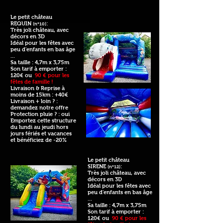
Le petit château
REQUIN
:
(n°10)
Très joli château, avec
décors en 3D
Idéal pour les fêtes avec
peu d'enfants en bas âge
...
Sa taille : 4,7m x 3,75m
Son tarif à emporter :
120€ ou
90 € pour les
fêtes de famille !
Livraison & Reprise à
moins de 15km : +40€
Livraison + loin ? :
demandez notre offre
Protection pluie ? : oui
Emportez cette structure
du lundi au jeudi hors
jours fériés et vacances
et bénéficiez de -20%
Le petit château
SIRENE
:
(n°12)
Très joli château, avec
décors en 3D
Idéal pour les fêtes avec
peu d'enfants en bas âge
...
Sa taille : 4,7m x 3,75m
Son tarif à emporter :
120€ ou
90 € pour les