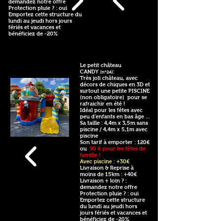
demandez notre offre
Protection pluie ? : oui
Emportez cette structure du
lundi au jeudi hors jours
fériés et vacances et
bénéficiez de -20%
Le petit château
CANDY
:
(n°24)
Très joli château, avec
décors de chiques en 3D et
surtout une petite PISCINE
(non obligatoire) pour se
rafraichir en été !
Idéal pour les fêtes avec
peu d'enfants en bas âge ...
Sa taille : 4,4m x 3,5m sans
piscine / 4,4
m x
5,1m avec
piscine
Son tarif à emporter : 120€
ou
90 € pour les fêtes de
famille !
Avec piscine : +30€
Livraison & Reprise à
moins de 15km : +40€
Livraison + loin ? :
demandez notre offre
Protection pluie ? : oui
Emportez cette structure
du lundi au jeudi hors
jours fériés et vacances et
bénéficiez de -20%