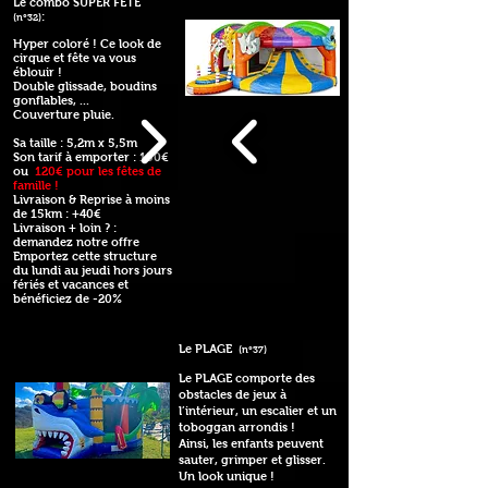
Le combo SUPER FÊTE
:
(n°32)
Hyper coloré ! Ce look de
cirque et fête va vous
éblouir !
Double glissade, boudins
gonflables, ...
Couverture pluie.
Sa taille : 5,2m x 5,5m
Son tarif à emporter : 150€
ou
120€ pour les fêtes de
famille !
Livraison & Reprise à moins
de 15km : +40€
Livraison + loin ? :
demandez notre offre
Emportez cette structure
du lundi au jeudi hors jours
fériés et vacances et
bénéficiez de -20%
Le PLAGE
(n°37)
Le PLAGE comporte des
obstacles de jeux à
l’intérieur, un escalier et un
toboggan arrondis !
Ainsi, les enfants peuvent
sauter, grimper et glisser.
Un look unique !