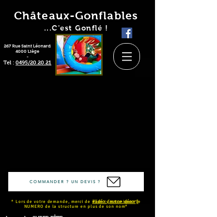
Châteaux-Gonflables
...C'est Gonflé !
267 Rue Saint Léonard
4000 Liège
-
Tel :
0495/20.20.21
COMMANDER ? UN DEVIS ?
* Lors de votre demande, merci de nous communiquer le
Vidéo (autre décor)
NUMERO de la structure en plus de son nom*