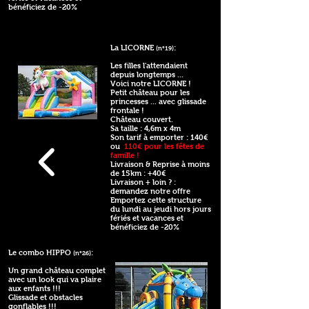
bénéficiez de -20%
La LICORNE
:
(n°19)
Les filles l'attendaient
depuis longtemps ...
Voici notre LICORNE !
Petit château pour les
princesses ... avec glissade
frontale !
Château couvert.
Sa taille : 4,6m x 4m
Son tarif à emporter : 140€
ou
110€ pour les fêtes de
famille !
Livraison & Reprise à moins
de 15km : +40€
Livraison + loin ? :
demandez notre offre
Emportez cette structure
du lundi au jeudi hors jours
fériés et vacances et
bénéficiez de -20%
Le combo HIPPO
:
(n°26)
Un grand château complet
avec un look qui va plaire
aux enfants !!!
Glissade et obstacles
gonflables !!!