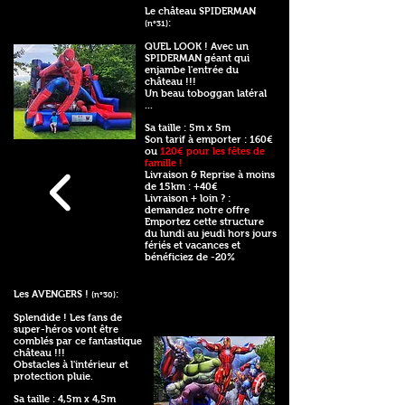
Le château SPIDERMAN
:
(n°31)
QUEL LOOK ! Avec un
SPIDERMAN géant qui
enjambe l'entrée du
château !!!
Un beau toboggan latéral
...
Sa taille : 5m x 5m
Son tarif à emporter : 160€
ou
120€ pour les fêtes de
famille !
Livraison & Reprise à moins
de 15km : +40€
Livraison + loin ? :
demandez notre offre
Emportez cette structure
du lundi au jeudi hors jours
fériés et vacances et
bénéficiez de -20%
Les AVENGERS !
:
(n°30)
Splendide ! Les fans de
super-héros vont être
comblés par ce fantastique
château !!!
Obstacles à l'intérieur et
protection pluie.
Sa taille : 4,5m x 4,5m