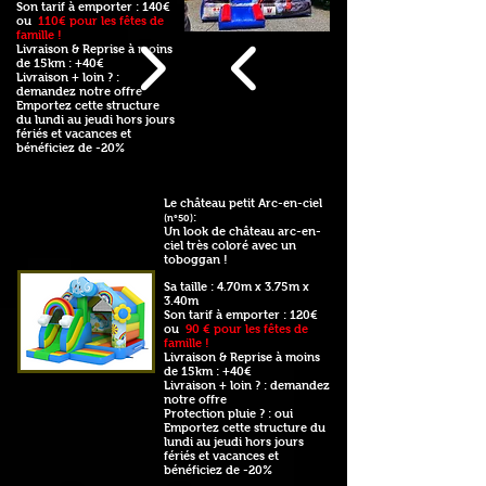
Son tarif à emporter : 140€
ou
110€ pour les fêtes de
famille !
Livraison & Reprise à moins
de 15km : +40€
Livraison + loin ? :
demandez notre offre
Emportez cette structure
du lundi au jeudi hors jours
fériés et vacances et
bénéficiez de -20%
Le château petit Arc-en-ciel
:
(n°50)
Un look de château arc-en-
ciel très coloré avec un
toboggan !
Sa taille : 4.70m x 3.75m x
3.40m
Son tarif à emporter : 120€
ou
90 € pour les fêtes de
famille !
Livraison & Reprise à moins
de 15km : +40€
Livraison + loin ? : demandez
notre offre
Protection pluie ? : oui
Emportez cette structure du
lundi au jeudi hors jours
fériés et vacances et
bénéficiez de -20%