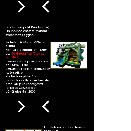
Le château petit Panda
:
(n°51)
Un look de château pandas
avec un toboggan !
Sa taille : 4.70m x 3.75m x
3.40m
Son tarif à emporter : 120€
ou
90 € pour les fêtes de
famille !
Livraison & Reprise à moins
de 15km : +40€
Livraison + loin ? : demandez
notre offre
Protection pluie ? : oui
Emportez cette structure du
lundi au jeudi hors jours
fériés et vacances et
bénéficiez de -20%
Le château combo Flamand