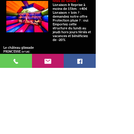
fêtes de famille !
Livraison & Reprise à
moins de 15km : +40€
Livraison + loin ? :
demandez notre offre
Protection pluie ? : oui
Emportez cette
structure du lundi au
jeudi hors jours fériés et
vacances et bénéficiez
de -20%
Le château glissade
PRINCESSE
:
(n°18)
Réservé aux filles !!!
A l'intérieur, des boudins
gonflables "princesses
Disney" + un toboggan
latéral.
Sa taille :5,50m x 5m
Son tarif à emporter :
140€ ou
110 € pour les
fêtes de famille !
Livraison & Reprise à
moins de 15km : +40€
Livraison + loin ? :
demandez notre offre
Protection pluie ? : oui
Emportez cette structure
du lundi au jeudi hors
jours fériés et vacances et
bénéficiez de -20%
Le Petit SUPER-HEROS