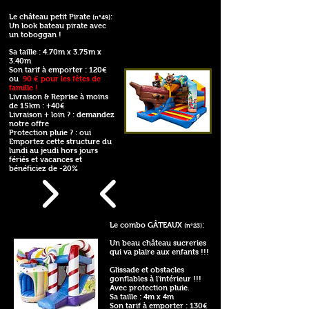
Le château petit Pirate
:
(n°49)
Un look bateau pirate avec
un toboggan !
Sa taille : 4.70m x 3.75m x
3.40m
Son tarif à emporter : 120€
ou
90 € pour les fêtes de
famille !
Livraison & Reprise à moins
de 15km : +40€
Livraison + loin ? : demandez
notre offre
Protection pluie ? : oui
Emportez cette structure du
lundi au jeudi hors jours
fériés et vacances et
bénéficiez de -20%
Le combo GÂTEAUX
:
(n°23)
Un beau château sucreries
qui va plaire aux enfants !!!
Glissade et obstacles
gonflables à l'intérieur !!!
Avec protection pluie.
Sa taille : 4m x 4m
Son tarif à emporter : 130€