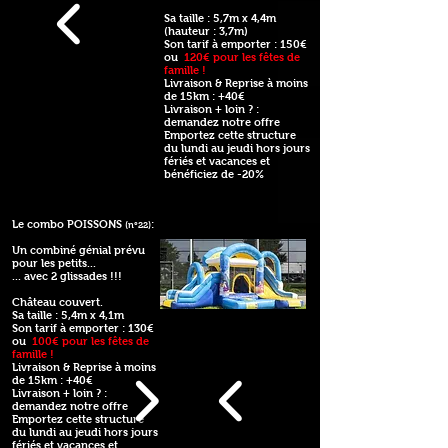
Sa taille : 5,7m x 4,4m
(hauteur : 3,7m)
Son tarif à emporter : 150€
ou
120€ pour les fêtes de
famille !
Livraison & Reprise à moins
de 15km : +40€
Livraison + loin ? :
demandez notre offre
Emportez cette structure
du lundi au jeudi hors jours
fériés et vacances et
bénéficiez de -20%
Le combo POISSONS
:
(n°22)
Un combiné génial prévu
pour les petits...
... avec 2 glissades !!!
Château couvert.
Sa taille : 5,4m x 4,1m
Son tarif à emporter : 130€
ou
100€ pour les fêtes de
famille !
Livraison & Reprise à moins
de 15km : +40€
Livraison + loin ? :
demandez notre offre
Emportez cette structure
du lundi au jeudi hors jours
fériés et vacances et